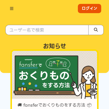
トップ
ログイン
お知らせ
🚚 fansferでおくりものをする方法 📦