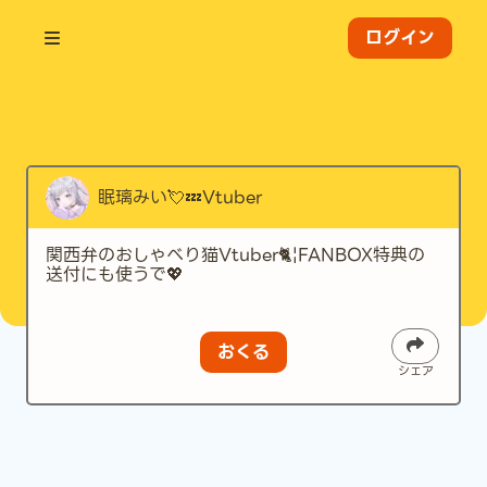
ログイン
眠璃みい💘💤Vtuber
関西弁のおしゃべり猫Vtuber🐈¦FANBOX特典の
送付にも使うで💖
おくる
シェア