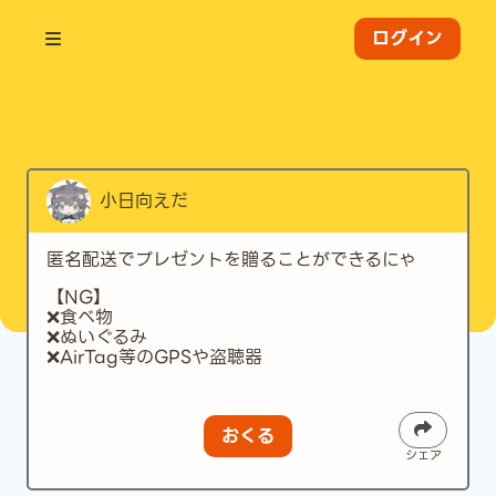
ログイン
小日向えだ
匿名配送でプレゼントを贈ることができるにゃ
【NG】
❌食べ物
❌ぬいぐるみ
❌AirTag等のGPSや盗聴器
おくる
シェア